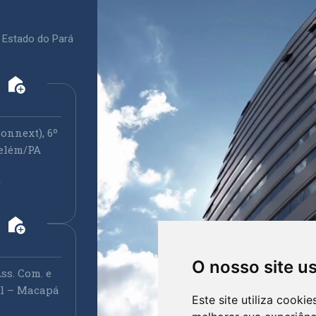
 Estado do Pará
add_home
onnext), 6º
elém/PA
r
add_home
O nosso site u
ss. Com. e
ral – Macapá
Este site utiliza cooki