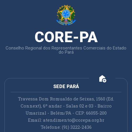
CORE-PA
Conselho Regional dos Representantes Comerciais do Estado
do Pará
add_home
SEDE PARÁ
Travessa Dom Romualdo de Seixas, 1560 (Ed.
Connext), 6º andar - Salas 02 e 03 - Bairro
Umarizal - Belém/PA - CEP: 66055-200
Email:
atendimento@corepa.org.br
Telefone: (91) 3222-2436