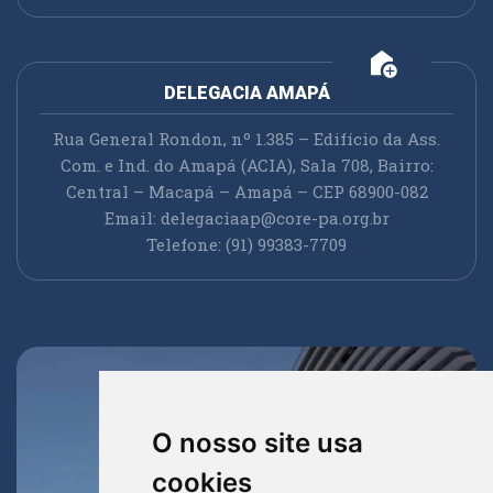
add_home
DELEGACIA AMAPÁ
Rua General Rondon, nº 1.385 – Edifício da Ass.
Com. e Ind. do Amapá (ACIA), Sala 708, Bairro:
Central – Macapá – Amapá – CEP 68900-082
Email:
delegaciaap@core-pa.org.br
Telefone: (91) 99383-7709
O nosso site usa
cookies