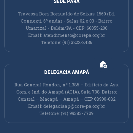
SEDE PARÁ
Travessa Dom Romualdo de Seixas, 1560 (Ed.
Connext), 6º andar - Salas 02 e 03 - Bairro
Umarizal - Belém/PA - CEP: 66055-200
Email:
atendimento@corepa.org.br
Telefone: (91) 3222-2436
add_home
DELEGACIA AMAPÁ
Rua General Rondon, nº 1.385 – Edifício da Ass.
Com. e Ind. do Amapá (ACIA), Sala 708, Bairro:
Central – Macapá – Amapá – CEP 68900-082
Email:
delegaciaap@core-pa.org.br
Telefone: (91) 99383-7709