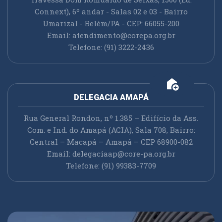
Connext), 6º andar - Salas 02 e 03 - Bairro
Umarizal - Belém/PA - CEP: 66055-200
Email:
atendimento@corepa.org.br
Telefone: (91) 3222-2436
add_home
DELEGACIA AMAPÁ
Rua General Rondon, nº 1.385 – Edifício da Ass.
Com. e Ind. do Amapá (ACIA), Sala 708, Bairro:
Central – Macapá – Amapá – CEP 68900-082
Email:
delegaciaap@core-pa.org.br
Telefone: (91) 99383-7709