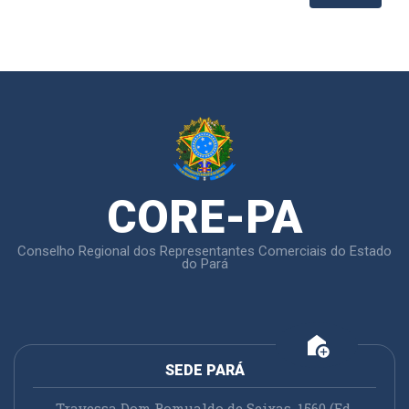
CORE-PA
Conselho Regional dos Representantes Comerciais do Estado
do Pará
add_home
SEDE PARÁ
Travessa Dom Romualdo de Seixas, 1560 (Ed.