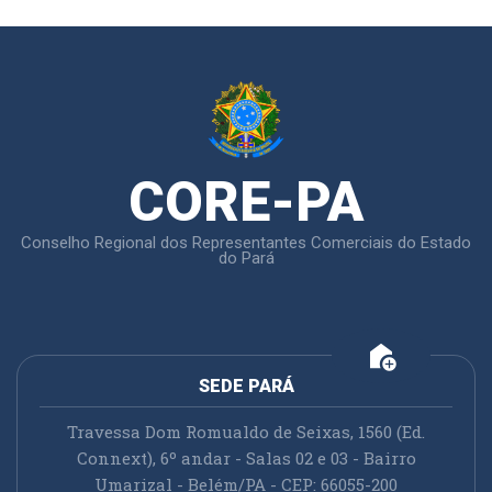
CORE-PA
Conselho Regional dos Representantes Comerciais do Estado
do Pará
add_home
SEDE PARÁ
Travessa Dom Romualdo de Seixas, 1560 (Ed.
Connext), 6º andar - Salas 02 e 03 - Bairro
Umarizal - Belém/PA - CEP: 66055-200