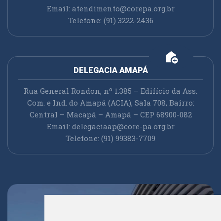
Email:
atendimento@corepa.org.br
Telefone: (91) 3222-2436
add_home
DELEGACIA AMAPÁ
Rua General Rondon, nº 1.385 – Edifício da Ass.
Com. e Ind. do Amapá (ACIA), Sala 708, Bairro:
Central – Macapá – Amapá – CEP 68900-082
Email:
delegaciaap@core-pa.org.br
Telefone: (91) 99383-7709