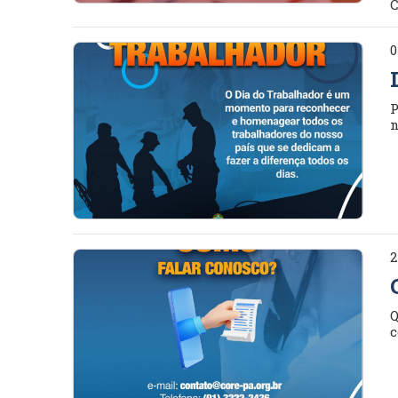
C
0
P
n
2
Q
c