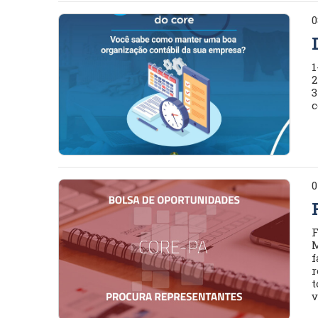
0
1
2
3
c
0
F
M
f
r
t
v