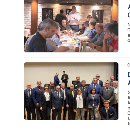
N
C
m
d
0
N
R
l
p
C
U
h