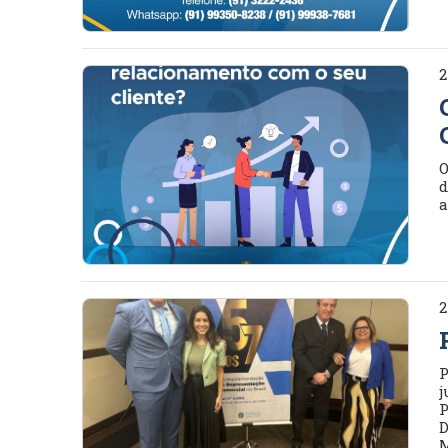
2
O
d
a
2
P
j
P
D
M