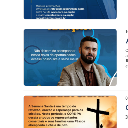
1
C
a
R
e
0
D