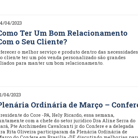
4/04/2023
Como Ter Um Bom Relacionamento
Com o Seu Cliente?
ferecer o melhor serviço e produto dentro das necessidade
o cliente ter um pós venda personalizado são grandes
liados para manter um bom relacionamento.
1/04/2023
Plenária Ordinária de Março – Confer
residente do Core -PA, Hely Ricardo, essa semana,
untamente com a chefe do setor jurídico Dra Aline Serra do
ará, Pte Archimedes Cavalcanti jr do Confere e a delegada
ra Rita Oliveira participaram da Plenária Ordinária de
arço do Confere em Brasilia -DF, discutindo melhorias par