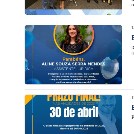
o
1
D
j
1
P