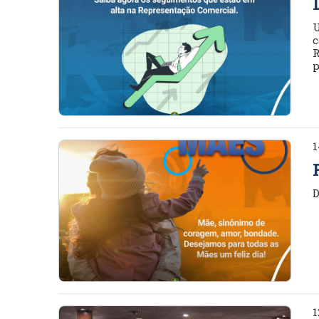
U
c
R
p
1
D
1